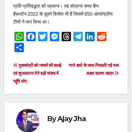
प्रति प्रतिबद्धता को पहचाना। वह सोलाना समर कैंप
हैकथॉन-2022 के दूसरे विजेता भी हैं जिसमें 850 अंतर्राष्ट्रीय
टीमों ने भाग लिया था।
W
F
T
M
T
T
Li
R
h
a
wi
e
hr
el
n
e
S
at
c
tt
ss
e
e
k
d
h
s
e
er
e
a
gr
e
di
ar
Post
मुख्यमंत्री को नववर्ष की बधाई
गाजे बाजे के साथ निकाली गई भव्य
A
b
n
d
a
dI
t
e
एवं शुभकामना देने बड़ी संख्या में
अक्षत कलश यात्रा
navigation
p
o
g
s
m
n
पहुँचे लोग
p
o
er
k
By
Ajay Jha