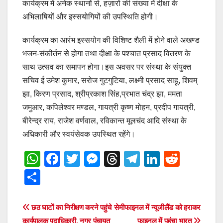
कार्यक्रम में अनेक स्थानों से, हज़ारों की संख्या में दीक्षा के
अभिलाषियों और इस्सयोगियों की उपस्थिति होगी।
कार्यक्रम का आरंभ इस्सयोग की विशिष्ट शैली में होने वाले अखण्ड
भजन-संकीर्तन से होगा तथा दीक्षा के पश्चात प्रसाद वितरण के
साथ उत्सव का समापन होगा।इस अवसर पर संस्था के संयुक्त
सचिव ई उमेश कुमार, सरोज गुटगुटिया, लक्ष्मी प्रसाद साहू, शिवम्
झा, किरण प्रसाद, श्रीप्रकाश सिंह,प्रभात चंद्र झा, ममता
जमुआर, कपिलेश्वर मण्डल, गायत्री कृष्ण मोहन, प्रदीप गायत्री,
बीरेन्द्र राय, राजेश वर्णवाल, रविकान्त मूलचंद आदि संस्था के
अधिकारी और स्वयंसेवक उपस्थित रहेंगे।
W
F
T
M
T
T
Li
R
h
a
wi
e
hr
el
n
e
S
at
c
tt
ss
e
e
k
d
h
s
e
er
e
a
gr
e
di
ar
Post
छठ घाटों का निरीक्षण करने पहुंचे
सेमीफाइनल में न्यूजीलैंड को हराकर
A
b
n
d
a
dI
t
कार्यपालक पदाधिकारी, नगर पंचायत
फाइनल में पहुंचा भारत