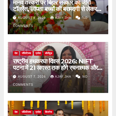
मानव तस्करी पर बिहार सरकार का जीरो
टॉलरेंस, लापता बच्चों की बरामदगी से लेकर
पुनर्वास तक पर जोर: सम्राट चौधरी
AUGUST 8, 2026
AJAY JHA
NO
COMMENTS
देश
पॉलिटिक्स
प्रदेश
बॉलीवुड
राष्ट्रीय हथकरघा दिवस 2026: NIFT
पटना में 21 अगस्त तक होंगे रचनात्मक और
जागरूकता से जुड़े विविध कार्यक्रम
AUGUST 7, 2026
AJAY JHA
NO
COMMENTS
देश
पॉलिटिक्स
प्रदेश
बिजनेस