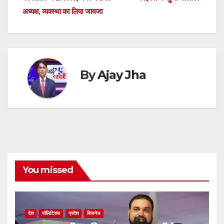
e
navigation
p
o
g
s
m
n
अध्यक्ष, व्यवस्था का लिया जायजा
p
o
er
k
By
Ajay Jha
You missed
देश
पॉलिटिक्स
प्रदेश
बिजनेस