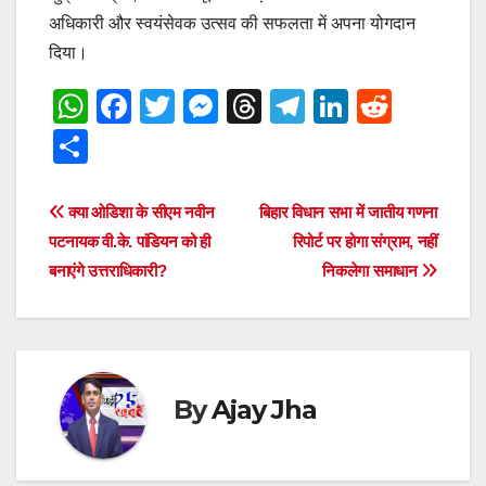
अधिकारी और स्वयंसेवक उत्सव की सफलता में अपना योगदान
दिया।
W
F
T
M
T
T
Li
R
h
a
wi
e
hr
el
n
e
S
at
c
tt
ss
e
e
k
d
h
s
e
er
e
a
gr
e
di
ar
Post
क्या ओडिशा के सीएम नवीन
बिहार विधान सभा में जातीय गणना
A
b
n
d
a
dI
t
e
पटनायक वी.के. पांडियन को ही
रिपोर्ट पर होगा संग्राम, नहीं
navigation
p
o
g
s
m
n
बनाएंगे उत्तराधिकारी?
निकलेगा समाधान
p
o
er
k
By
Ajay Jha