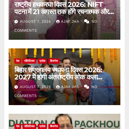
राष्ट्रीय हथकरघा दिवस 2026: NIFT
पटना में 21 अगस्त तक होंगे रचनात्मक और
जागरूकता से जुड़े विविध कार्यक्रम
AUGUST 7, 2026
AJAY JHA
NO
COMMENTS
देश
पॉलिटिक्स
प्रदेश
बिजनेस
बिहार संग्रहालय स्थापना दिवस 2026:
2027 में होगी अंतर्राष्ट्रीय लोक कला
प्रदर्शनी, मुख्यमंत्री सम्राट चौधरी का बड़ा
AUGUST 7, 2026
AJAY JHA
NO
ऐलान
COMMENTS
देश
पॉलिटिक्स
प्रदेश
बिजनेस