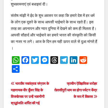
शुभकामनाएं एवं बधाइयां दी।
संतोष मांझी ने ईद के शुभ अवसर पर कहा कि हमारे देश में हर धर्म
के लोग एक दूसरे के साथ आपसी भाईचारे के साथ रहते हैं। इस
तरह का अपनापन और प्यार दुनिया में देखने को कम ही मिलता है।
आपसी सौहार्द और भाईचारे का हमारे भारत की संस्कृति को किसी
का नजर ना लगे। आज के दिन हम यही ऊपर वाले से दुआ मांगते हैं
।
W
F
T
M
T
T
Li
R
h
a
wi
e
hr
el
n
e
S
at
c
tt
ss
e
e
k
d
h
s
e
er
e
a
gr
e
di
ar
Post
भारतीय स्वतंत्रता संग्राम के
प्राचीन ऐतिहासिक धरोहर
A
b
n
d
a
dI
t
e
महानायक वीर कुँवर सिंह के
तेलासीपुरी धाम का होगा पर्यटन केंद्र
navigation
p
o
g
s
m
n
विजयोत्सव पर उन्हें भावभीनी
के रूप में विकास
श्रद्धांजलि अर्पित की गई
p
o
er