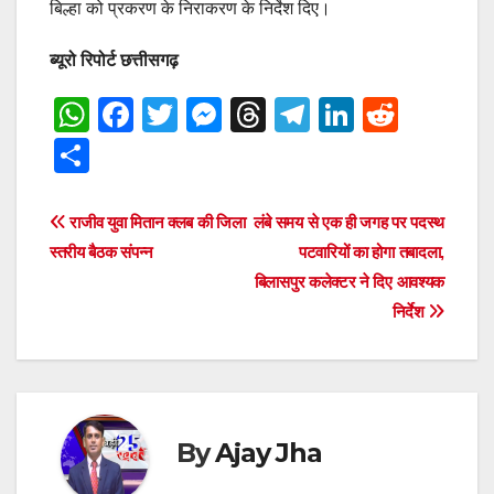
बिल्हा को प्रकरण के निराकरण के निर्देश दिए।
ब्यूरो रिपोर्ट छत्तीसगढ़
W
F
T
M
T
T
Li
R
h
a
wi
e
hr
el
n
e
S
at
c
tt
ss
e
e
k
d
h
s
e
er
e
a
gr
e
di
ar
Post
राजीव युवा मितान क्लब की जिला
लंबे समय से एक ही जगह पर पदस्थ
A
b
n
d
a
dI
t
e
स्तरीय बैठक संपन्न
पटवारियों का होगा तबादला,
navigation
p
o
g
s
m
n
बिलासपुर कलेक्टर ने दिए आवश्यक
निर्देश
p
o
er
k
By
Ajay Jha