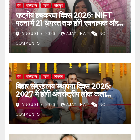
देश
पॉलिटिक्स
प्रदेश
बॉलीवुड
राष्ट्रीय हथकरघा दिवस 2026: NIFT
पटना में 21 अगस्त तक होंगे रचनात्मक और
जागरूकता से जुड़े विविध कार्यक्रम
AUGUST 7, 2026
AJAY JHA
NO
COMMENTS
देश
पॉलिटिक्स
प्रदेश
बिजनेस
बिहार संग्रहालय स्थापना दिवस 2026:
2027 में होगी अंतर्राष्ट्रीय लोक कला
प्रदर्शनी, मुख्यमंत्री सम्राट चौधरी का बड़ा
AUGUST 7, 2026
AJAY JHA
NO
ऐलान
COMMENTS