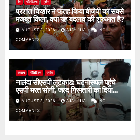
देश
पॉलिटिक्स
प्रदेश
प्रशांत किशोर ने फतह किया बीजेपी का सबसे
मजबूत किला, क्या यह बदलाव की शुरुआत है?
AUGUST 3, 2026
AJAY JHA
NO
COMMENTS
क्राइम
पॉलिटिक्स
प्रदेश
नालंदा सीएसपी लूटकांड: घटनास्थल पहुंचे
एसपी भरत सोनी, जल्द गिरफ्तारी का दिया
निर्देश
AUGUST 3, 2026
AJAY JHA
NO
COMMENTS