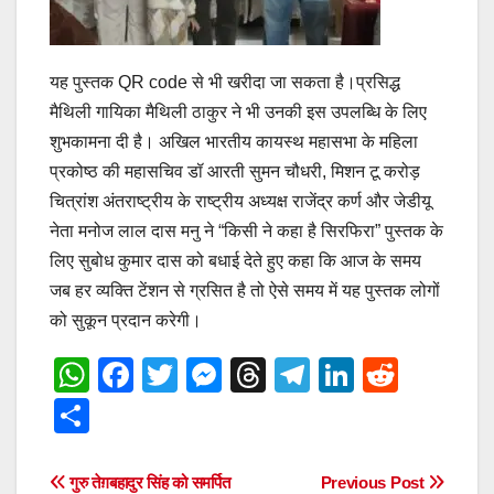
यह पुस्तक QR code से भी खरीदा जा सकता है।प्रसिद्ध
मैथिली गायिका मैथिली ठाकुर ने भी उनकी इस उपलब्धि के लिए
शुभकामना दी है। अखिल भारतीय कायस्थ महासभा के महिला
प्रकोष्ठ की महासचिव डॉ आरती सुमन चौधरी, मिशन टू करोड़
चित्रांश अंतराष्ट्रीय के राष्ट्रीय अध्यक्ष राजेंद्र कर्ण और जेडीयू
नेता मनोज लाल दास मनु ने “किसी ने कहा है सिरफिरा” पुस्तक के
लिए सुबोध कुमार दास को बधाई देते हुए कहा कि आज के समय
जब हर व्यक्ति टेंशन से ग्रसित है तो ऐसे समय में यह पुस्तक लोगों
को सुकून प्रदान करेगी।
W
F
T
M
T
T
Li
R
h
a
wi
e
hr
el
n
e
S
at
c
tt
ss
e
e
k
d
h
s
e
er
e
a
gr
e
di
ar
Post
गुरु तेग़बहादुर सिंह को समर्पित
Previous Post