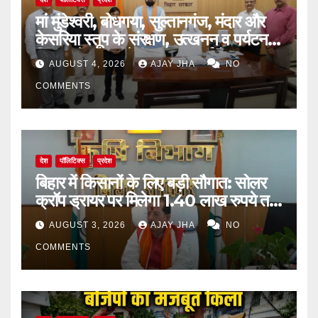
मां मुंडेश्वरी, बोधगया, सुल्तानगंज, मंदार और
केसरिया स्तूप के संरक्षण, उत्खनन व पर्यटन
विकास के लिए बनेगी व्यापक कार्ययोजना
AUGUST 4, 2026
AJAY JHA
NO
COMMENTS
देश
पॉलिटिक्स
प्रदेश
बिहार में किसानों के लिए बड़ी सौगात: सोलर
क्रॉप ड्रायर पर मिलेगा 1.40 लाख रुपये तक
का अनुदान
AUGUST 3, 2026
AJAY JHA
NO
COMMENTS