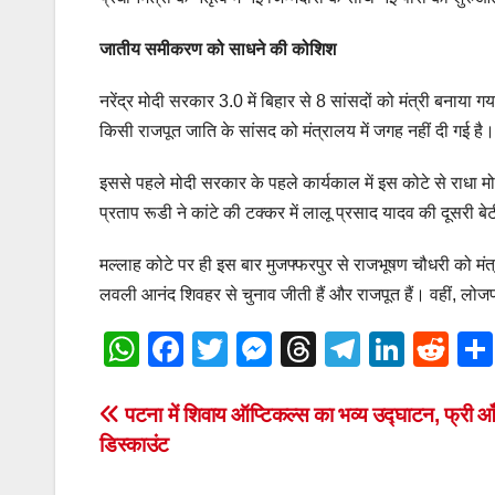
जातीय समीकरण को साधने की कोशिश
नरेंद्र मोदी सरकार 3.0 में बिहार से 8 सांसदों को मंत्री बनाया
किसी राजपूत जाति के सांसद को मंत्रालय में जगह नहीं दी गई है।
इससे पहले मोदी सरकार के पहले कार्यकाल में इस कोटे से राधा म
प्रताप रूडी ने कांटे की टक्कर में लालू प्रसाद यादव की दूसरी बेट
मल्लाह कोटे पर ही इस बार मुजफ्फरपुर से राजभूषण चौधरी को मंत
लवली आनंद शिवहर से चुनाव जीती हैं और राजपूत हैं। वहीं, लोजप
W
F
T
M
T
T
Li
R
h
a
wi
e
hr
el
n
e
at
c
tt
ss
e
e
k
d
Post
पटना में शिवाय ऑप्टिकल्स का भव्य उद्घाटन, फ्री आ
डिस्काउंट
s
e
er
e
a
gr
e
di
navigation
A
b
n
d
a
dI
t