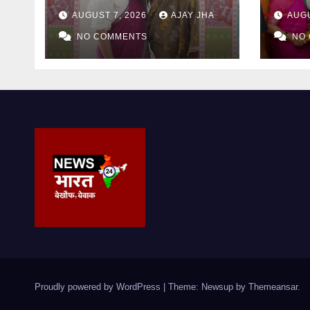
अगस्त तक होंगे रचनात्मक और
अंतर्र
AUGUST 7, 2026
AJAY JHA
AUGU
जागरूकता से जुड़े विविध
प्रदर्श
कार्यक्रम
NO COMMENTS
चौधरी 
NO
Proudly powered by WordPress
|
Theme: Newsup by
Themeansar
.