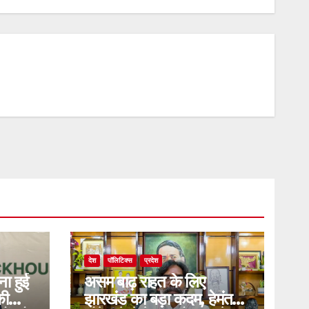
देश
पॉलिटिक्स
प्रदेश
ना हुई
असम बाढ़ राहत के लिए
की
झारखंड का बड़ा कदम, हेमंत