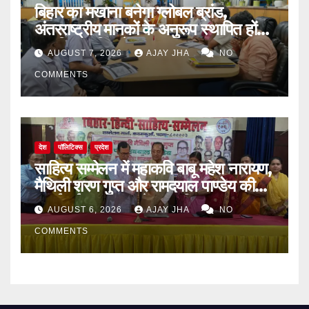
बिहार का मखाना बनेगा ग्लोबल ब्रांड,
अंतरराष्ट्रीय मानकों के अनुरूप स्थापित होंगे
आधुनिक पॉपिंग सेंटर
AUGUST 7, 2026
AJAY JHA
NO
COMMENTS
देश
पॉलिटिक्स
प्रदेश
साहित्य सम्मेलन में महाकवि बाबू महेश नारायण,
मैथिली शरण गुप्त और रामदयाल पाण्डेय की
मनाई गई जयंती, 72वें जन्म-दिवस पर
AUGUST 6, 2026
AJAY JHA
NO
बिन्देश्वर गुप्ता हुए सम्मानित
COMMENTS