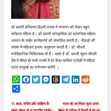
डॉ आरती हरियाणा,दिल्ली,पंजाब में सनातन को लेकर बहुत
सक्रिय महिला है। डॉ आरती सांस्कृतिक एवं सामाजिक महिला
उत्थान के कईत कार्यक्रमों को संचालित करती है। सैकड़ो की
संख्या में महिलाएं इनका अनुसरण करती हैं। डॉ. चौधरी
मनोवैज्ञानिक चिकित्सक भी हैं। आशा है डॉ. आरती सुमन चौधरी
देश में शीघ्र ही सभी राज्यों में एवं केंद्र शासित प्रदेशों में महिला
प्रांत प्रमुखों का मनोनयन करेंगी ।
W
F
T
M
T
T
Li
R
h
a
wi
e
hr
el
n
e
S
at
c
tt
ss
e
e
k
d
h
s
e
er
e
a
gr
e
di
ar
Post
कला, संगीत और साहित्य के
भारत बंद का मिला-जुला असर,
महान पोषक थे डा जगदीश पाण्डेय :
बिहार में अधिक तो दिल्ली में बंद का