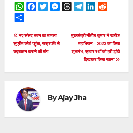
W
F
T
M
T
T
Li
R
h
a
wi
e
hr
el
n
e
S
at
c
tt
ss
e
e
k
d
h
s
e
er
e
a
gr
e
di
ar
Post
नए संसद भवन का मामला
मुख्यमंत्री नीतीश कुमार ने खरीफ
A
b
n
d
a
dI
t
e
सुप्रीम कोर्ट पहुंचा, राष्ट्रपति से
महाभियान – 2023 का किया
navigation
p
o
g
s
m
n
उद्घाटन कराने की मांग
शुभारंभ, प्रचार रथों को हरी झंडी
दिखाकर किया रवाना
p
o
er
k
By
Ajay Jha