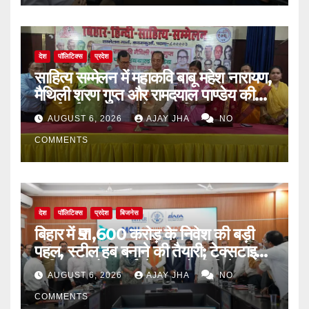
देश
पॉलिटिक्स
प्रदेश
साहित्य सम्मेलन में महाकवि बाबू महेश नारायण,
मैथिली शरण गुप्त और रामदयाल पाण्डेय की
मनाई गई जयंती, 72वें जन्म-दिवस पर
AUGUST 6, 2026
AJAY JHA
NO
बिन्देश्वर गुप्ता हुए सम्मानित
COMMENTS
देश
पॉलिटिक्स
प्रदेश
बिजनेस
बिहार में ₹51,600 करोड़ के निवेश की बड़ी
पहल, स्टील हब बनाने की तैयारी; टेक्सटाइल,
न्यूक्लियर और फार्मा सेक्टर को भी मिलेगा
AUGUST 6, 2026
AJAY JHA
NO
बढ़ावा
COMMENTS