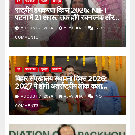
देश
पॉलिटिक्स
प्रदेश
बॉलीवुड
राष्ट्रीय हथकरघा दिवस 2026: NIFT
पटना में 21 अगस्त तक होंगे रचनात्मक और
जागरूकता से जुड़े विविध कार्यक्रम
AUGUST 7, 2026
AJAY JHA
NO
COMMENTS
देश
पॉलिटिक्स
प्रदेश
बिजनेस
बिहार संग्रहालय स्थापना दिवस 2026:
2027 में होगी अंतर्राष्ट्रीय लोक कला
प्रदर्शनी, मुख्यमंत्री सम्राट चौधरी का बड़ा
AUGUST 7, 2026
AJAY JHA
NO
ऐलान
COMMENTS