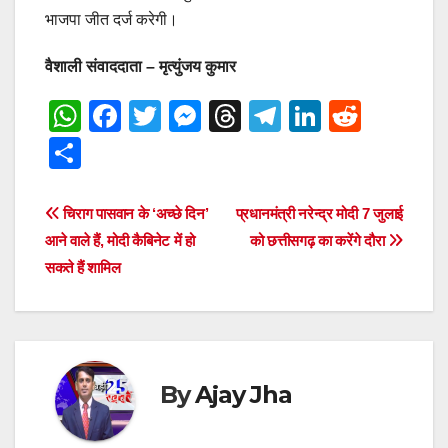
भाजपा जीत दर्ज करेगी।
वैशाली संवाददाता – मृत्युंजय कुमार
W
F
T
M
T
T
Li
R
h
a
wi
e
hr
el
n
e
S
at
c
tt
ss
e
e
k
d
h
s
e
er
e
a
gr
e
di
ar
Post
चिराग पासवान के ‘अच्छे दिन’
प्रधानमंत्री नरेन्द्र मोदी 7 जुलाई
A
b
n
d
a
dI
t
e
आने वाले हैं, मोदी कैबिनेट में हो
को छत्तीसगढ़ का करेंगे दौरा
navigation
p
o
g
s
m
n
सकते हैं शामिल
p
o
er
k
By
Ajay Jha