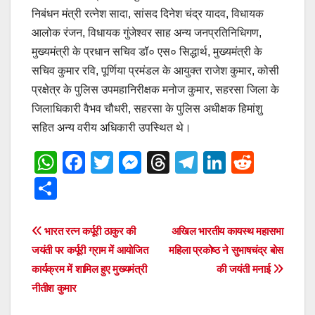
निबंधन मंत्री रत्नेश सादा, सांसद दिनेश चंद्र यादव, विधायक
आलोक रंजन, विधायक गुंजेश्वर साह अन्य जनप्रतिनिधिगण,
मुख्यमंत्री के प्रधान सचिव डॉ० एस० सिद्धार्थ, मुख्यमंत्री के
सचिव कुमार रवि, पूर्णिया प्रमंडल के आयुक्त राजेश कुमार, कोसी
प्रक्षेत्र के पुलिस उपमहानिरीक्षक मनोज कुमार, सहरसा जिला के
जिलाधिकारी वैभव चौधरी, सहरसा के पुलिस अधीक्षक हिमांशु
सहित अन्य वरीय अधिकारी उपस्थित थे।
W
F
T
M
T
T
Li
R
h
a
wi
e
hr
el
n
e
S
at
c
tt
ss
e
e
k
d
h
s
e
er
e
a
gr
e
di
ar
Post
भारत रत्न कर्पूरी ठाकुर की
अखिल भारतीय कायस्थ महासभा
A
b
n
d
a
dI
t
e
जयंती पर कर्पूरी ग्राम में आयोजित
महिला प्रकोष्ठ ने सुभाषचंद्र बोस
navigation
p
o
g
s
m
n
कार्यक्रम में शामिल हुए मुख्यमंत्री
की जयंती मनाई
नीतीश कुमार
p
o
er