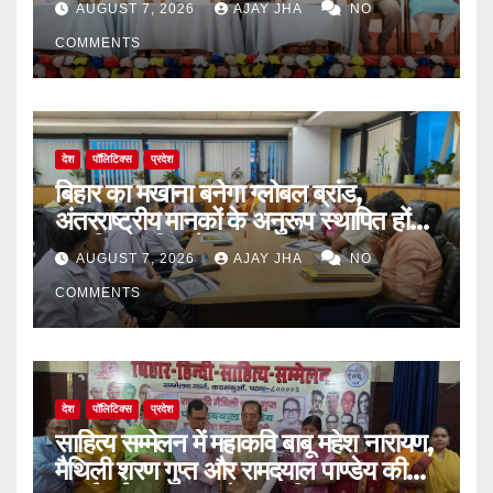
AUGUST 7, 2026
AJAY JHA
NO
COMMENTS
देश
पॉलिटिक्स
प्रदेश
बिहार का मखाना बनेगा ग्लोबल ब्रांड,
अंतरराष्ट्रीय मानकों के अनुरूप स्थापित होंगे
आधुनिक पॉपिंग सेंटर
AUGUST 7, 2026
AJAY JHA
NO
COMMENTS
देश
पॉलिटिक्स
प्रदेश
साहित्य सम्मेलन में महाकवि बाबू महेश नारायण,
मैथिली शरण गुप्त और रामदयाल पाण्डेय की