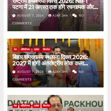
राष्ट्रीय हथकरघा दिवस 2026: NIFT
पटना में 21 अगस्त तक होंगे रचनात्मक और
जागरूकता से जुड़े विविध कार्यक्रम
AUGUST 7, 2026
AJAY JHA
NO
COMMENTS
देश
पॉलिटिक्स
प्रदेश
बिजनेस
बिहार संग्रहालय स्थापना दिवस 2026:
2027 में होगी अंतर्राष्ट्रीय लोक कला
प्रदर्शनी, मुख्यमंत्री सम्राट चौधरी का बड़ा
AUGUST 7, 2026
AJAY JHA
NO
ऐलान
COMMENTS
देश
पॉलिटिक्स
प्रदेश
बिजनेस