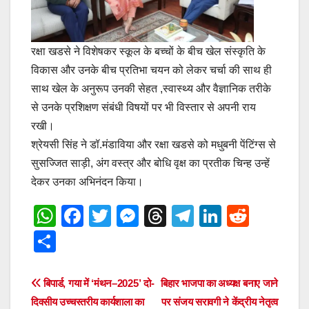
रक्षा खडसे ने विशेषकर स्कूल के बच्चों के बीच खेल संस्कृति के
विकास और उनके बीच प्रतिभा चयन को लेकर चर्चा की साथ ही
साथ खेल के अनुरूप उनकी सेहत ,स्वास्थ्य और वैज्ञानिक तरीके
से उनके प्रशिक्षण संबंधी विषयों पर भी विस्तार से अपनी राय
रखी।
श्रेयसी सिंह ने डॉ.मंडाविया और रक्षा खडसे को मधुबनी पेंटिंग्स से
सुसज्जित साड़ी, अंग वस्त्र और बोधि वृक्ष का प्रतीक चिन्ह उन्हें
देकर उनका अभिनंदन किया।
W
F
T
M
T
T
Li
R
h
a
wi
e
hr
el
n
e
S
at
c
tt
ss
e
e
k
d
h
s
e
er
e
a
gr
e
di
ar
Post
बिपार्ड, गया में ‘मंथन–2025’ दो-
बिहार भाजपा का अध्यक्ष बनाए जाने
A
b
n
d
a
dI
t
e
दिवसीय उच्चस्तरीय कार्यशाला का
पर संजय सरावगी ने केंद्रीय नेतृत्व