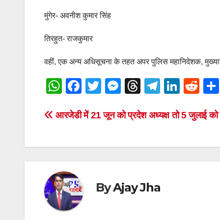
मुंगेर- अवनीश कुमार सिंह
तिरहुत- राजकुमार
वहीं, एक अन्य अधिसूचना के तहत अपर पुलिस महानिदेशक, मुख्यालय
W
F
T
M
T
T
Li
R
h
a
wi
e
hr
el
n
e
at
c
tt
ss
e
e
k
d
Post
आरजेडी में 21 जून को प्रदेश अध्यक्ष तो 5 जुलाई को रा
s
e
er
e
a
gr
e
di
navigation
A
b
n
d
a
dI
t
p
o
g
s
m
n
p
o
er
By
Ajay Jha
k