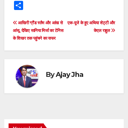
h
a
wi
e
hr
el
n
e
S
at
c
tt
ss
e
e
k
d
h
s
e
er
e
a
gr
e
di
ar
Post
आखिरी ग्रैंड स्लैम और आंख से
एक-दूजे के हुए अथिया शेट्टी और
A
b
n
d
a
dI
t
e
आंसू, देखिए सानिया मिर्जा का टेनिस
केएल राहुल
navigation
p
o
g
s
m
n
के शिखर तक पहुंचने का सफर
p
o
er
k
By
Ajay Jha