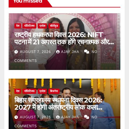
You missed
देश
पॉलिटिक्स
प्रदेश
बॉलीवुड
राष्ट्रीय हथकरघा दिवस 2026: NIFT
पटना में 21 अगस्त तक होंगे रचनात्मक और
जागरूकता से जुड़े विविध कार्यक्रम
AUGUST 7, 2026
AJAY JHA
NO
COMMENTS
देश
पॉलिटिक्स
प्रदेश
बिजनेस
बिहार संग्रहालय स्थापना दिवस 2026:
2027 में होगी अंतर्राष्ट्रीय लोक कला
प्रदर्शनी, मुख्यमंत्री सम्राट चौधरी का बड़ा
AUGUST 7, 2026
AJAY JHA
NO
ऐलान
COMMENTS