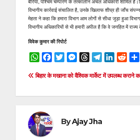
बैरिया, पश्चिम चम्पारण के तत्कालीन अंचल अधिकारी शामिल हैं।प
विभागीय कार्रवाई संचालित है, उनके खिलाफ शीघ्र ही जाँच संपन्न
मेहता ने कहा कि हमारा विभाग आम लोगों से सीधा जुड़ा हुआ विभाग
विभागीय अधिकारियों से भी हमारी अपील है कि वे जनहित में राज
विवेक कुमार की रिपोर्ट
W
F
T
M
T
T
Li
R
h
a
wi
e
hr
el
n
e
at
c
tt
ss
e
e
k
d
Post
बिहार के मखाना को वैश्विक मार्केट में उपलब्ध कराने 
s
e
er
e
a
gr
e
di
navigation
A
b
n
d
a
dI
t
p
o
g
s
m
n
p
o
er
By
Ajay Jha
k