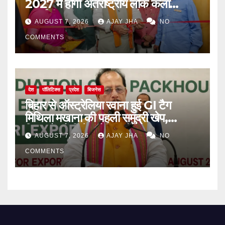
2027 में होगी अंतर्राष्ट्रीय लोक कला
प्रदर्शनी, मुख्यमंत्री सम्राट चौधरी का बड़ा
AUGUST 7, 2026
AJAY JHA
NO
ऐलान
COMMENTS
देश
पॉलिटिक्स
प्रदेश
बिजनेस
बिहार से ऑस्ट्रेलिया रवाना हुई GI टैग
मिथिला मखाना की पहली समुद्री खेप,
किसानों को मिलेगा वैश्विक बाजार
AUGUST 7, 2026
AJAY JHA
NO
COMMENTS