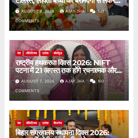
टॉलरेंस, लापता बच्चों की बरामदगी से लेकर
पुनर्वास तक पर जोर: सम्राट चौधरी
AUGUST 8, 2026
AJAY JHA
NO
COMMENTS
देश
पॉलिटिक्स
प्रदेश
बॉलीवुड
राष्ट्रीय हथकरघा दिवस 2026: NIFT
पटना में 21 अगस्त तक होंगे रचनात्मक और
जागरूकता से जुड़े विविध कार्यक्रम
AUGUST 7, 2026
AJAY JHA
NO
COMMENTS
देश
पॉलिटिक्स
प्रदेश
बिजनेस
बिहार संग्रहालय स्थापना दिवस 2026: