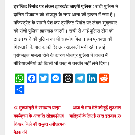
ट्रांजिट रिमांड पर लेकर झारखंड जाएगी पुलिस
:
रांची पुलिस ने
दानिश रिजवान को भोजपुर के नगर थाना की हाजत में रखा है।
मजिस्ट्रेट के सामने पेश कर ट्रांजिट रिमांड पर लेकर शुक्रवार
को रांची पुलिस झारखंड जाएगी। रांची से आई पुलिस टीम को
टाउन थाने की पुलिस का भी सहयोग मिला। हम प्रवक्ता की
गिरफ्तारी के बाद काफी देर तक खलबली मची रही। हाई
प्रोफाइल मामला होने के कारण भोजपुर पुलिस ने हाजत में
मीडियाकर्मियों को किसी भी तरह से तस्वीर नहीं लेने दिया।
W
F
T
M
T
T
Li
R
h
a
wi
e
hr
el
n
e
S
at
c
tt
ss
e
e
k
d
h
s
e
er
e
a
gr
e
di
ar
Post
मुख्यमंत्री ने समाधान यात्रा
आज से माघ मेले की हुई शुरुआत,
A
b
n
d
a
dI
t
e
कार्यक्रम के अन्तर्गत सीतामढ़ी एवं
यात्रियों के लिए है खास इंतजाम
navigation
p
o
g
s
m
n
शिवहर जिले की संयुक्त समीक्षात्मक
बैठक की