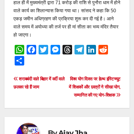
हाल ही में मुख्यमंत्री द्वारा 71 करोड़ की राशि से पुनौरा धाम में होने
वाले कार्य का शिलान्यास किया गया था। सांसद ने कहा कि 50
एकड़ जमीन अधिग्रहण की प्रक्रिया शुरू कर दी गई है। आने
वाले समय में अयोध्या की तर्ज पर ही मां सीता का भव्य मंदिर तैयार
हो जाएगा।
W
F
T
M
T
T
Li
R
h
a
wi
e
hr
el
n
e
S
at
c
tt
ss
e
e
k
d
h
s
e
er
e
a
gr
e
di
ar
Post
शराबबंदी वाले बिहार में वर्दी वाले
विश्व योग दिवस पर हेल्थ इंस्टिच्युट
A
b
n
d
a
dI
t
e
छलका रहे हैं जाम
में शिक्षकों और छात्रों ने सीखा योग,
navigation
p
o
g
s
m
n
सम्मानित की गए योग-शिक्षक
p
o
er
k
By
Ajay Jha