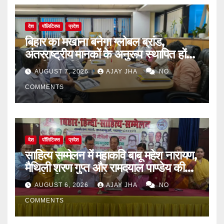
देश
पॉलिटिक्स
प्रदेश
बिहार का मखाना बनेगा ग्लोबल ब्रांड,
अंतरराष्ट्रीय मानकों के अनुरूप स्थापित होंगे
आधुनिक पॉपिंग सेंटर
AUGUST 7, 2026
AJAY JHA
NO
COMMENTS
देश
पॉलिटिक्स
प्रदेश
साहित्य सम्मेलन में महाकवि बाबू महेश नारायण,
मैथिली शरण गुप्त और रामदयाल पाण्डेय की
मनाई गई जयंती, 72वें जन्म-दिवस पर
AUGUST 6, 2026
AJAY JHA
NO
बिन्देश्वर गुप्ता हुए सम्मानित
COMMENTS