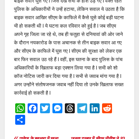
बाइक सवार घुस गए I जिसे देख सभी के होश उड़ गए I वक्त रहते
पुलिस के अधिकारीयों ने उन्हें हटाया, लेकिन सवाल ये उठता है कि
बाइक सवार आखिर सीएम के काफिले में कैसे घुसे कोई बड़ी घटना
भी हो सकती थी I ये घटना कल रविवार को हुई है I जब सीएम
अपने गृह जिला जा रहे थे, तब ही फतुहा से दनियावां की ओर जाने
के दौरान नयकारोड के पास अचानक से तीन बाइक सवार आ गए
और सीएम के काफिले में घुस गए I सीएम की सुरक्षा को लेकर एक
बार फिर सवाल उठ रहे हैं I वहीं, इस घतना के बाद पुलिस के पांच
अधिकारियों के खिलाफ बड़ा एक्शन लिया गया है I सभी को शो
कॉज नोटिस जारी कर दिया गया है I सभी से जवाब मांगा गया है I
अगर उन्होंने संतोषजनक जवाब नहीं दिया तो उनके खिलाफ सख्त
कार्रवाई हो सकती है I
W
F
T
M
T
T
Li
R
h
a
wi
e
hr
el
n
e
S
at
c
tt
ss
e
e
k
d
h
s
e
er
e
a
gr
e
di
पातेपुर के बहुआरा में खुला
जनता दरबार में सीएम नीतीश ने 83