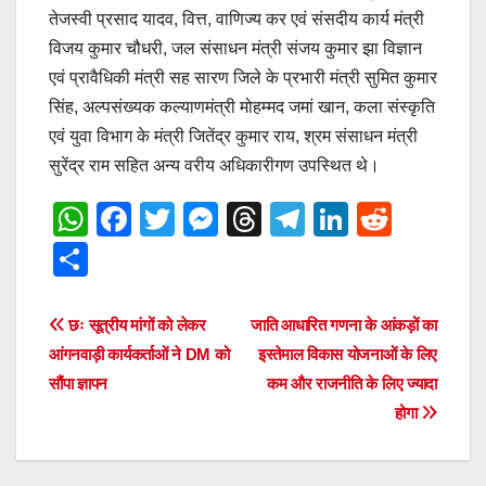
तेजस्वी प्रसाद यादव, वित्त, वाणिज्य कर एवं संसदीय कार्य मंत्री
विजय कुमार चौधरी, जल संसाधन मंत्री संजय कुमार झा विज्ञान
एवं प्रावैधिकी मंत्री सह सारण जिले के प्रभारी मंत्री सुमित कुमार
सिंह, अल्पसंख्यक कल्याणमंत्री मोहम्मद जमां खान, कला संस्कृति
एवं युवा विभाग के मंत्री जितेंद्र कुमार राय, श्रम संसाधन मंत्री
सुरेंद्र राम सहित अन्य वरीय अधिकारीगण उपस्थित थे।
W
F
T
M
T
T
Li
R
h
a
wi
e
hr
el
n
e
S
at
c
tt
ss
e
e
k
d
h
s
e
er
e
a
gr
e
di
ar
Post
छः सूत्रीय मांगों को लेकर
जाति आधारित गणना के आंकड़ों का
A
b
n
d
a
dI
t
e
आंगनवाड़ी कार्यकर्ताओं ने DM को
इस्‍तेमाल विकास योजनाओं के लिए
navigation
p
o
g
s
m
n
सौंपा ज्ञापन
कम और राजनीति के लिए ज्‍यादा
होगा
p
o
er
k