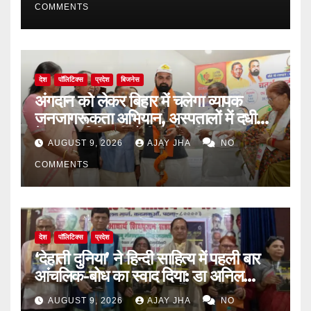
COMMENTS
देश
पॉलिटिक्स
प्रदेश
बिजनेस
अंगदान को लेकर बिहार में चलेगा व्यापक
जनजागरूकता अभियान, अस्पतालों में दधीचि
देहदान समिति की होगी भागीदारी
AUGUST 9, 2026
AJAY JHA
NO
COMMENTS
देश
पॉलिटिक्स
प्रदेश
‘देहाती दुनिया’ ने हिन्दी साहित्य में पहली बार
आंचलिक-बोध का स्वाद दिया: डा अनिल
सुलभ
AUGUST 9, 2026
AJAY JHA
NO