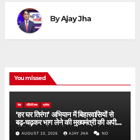
By
Ajay Jha
You missed
देश
पॉलिटिक्स
प्रदेश
‘हर घर तिरंगा’ अभियान में बिहारवासियों से
बढ़-चढ़कर भाग लेने की मुख्यमंत्री की अपील,
जेपी गोलंबर से कारगिल चौक तक निकली
AUGUST 10, 2026
AJAY JHA
NO
भव्य तिरंगा यात्रा