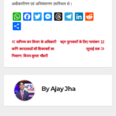
अधीकारीगण एवं अभियंतागण उपस्थित थे।
W
F
T
M
T
T
Li
R
h
a
wi
e
hr
el
n
e
S
at
c
tt
ss
e
e
k
d
h
s
e
er
e
a
gr
e
di
ar
Post
वाणिज्य कर विभाग के अधिकारी
पद्म पुरस्कारों के लिए नामांकन 12
A
b
n
d
a
dI
t
e
करेंगे करदाताओं की शिकायतों का
जुलाई तक
navigation
p
o
g
s
m
n
निवारण: विजय कुमार चौधरी
p
o
er
k
By
Ajay Jha