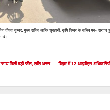
 सचिव दीपक कुमार, मुख्य सचिव आमिर सुबहानी, कृषि विभाग के सचिव एन० सरवन कुमा
ित थे।
S
h
ar
 के साथ मिली बड़ी जीत, शशि थरूर
बिहार में 13 आइपीएस अधिकारियो
e