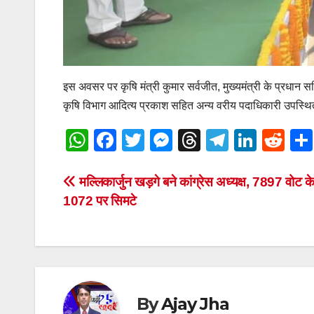
इस अवसर पर कृषि मंत्री कुमार सर्वजीत, मुख्यमंत्री के प्रधान
कृषि विभाग आदित्य प्रकाश सहित अन्य वरीय पदाधिकारी उपस्थ
W
F
T
M
T
T
Li
R
h
a
wi
e
hr
el
n
e
at
c
tt
ss
e
e
k
d
Post
मल्लिकार्जुन खड़गे बने कांग्रेस अध्यक्ष, 7897 वोट
1072 पर सिमटे
s
e
er
e
a
gr
e
di
navigation
A
b
n
d
a
dI
t
p
o
g
s
m
n
p
o
er
k
By
Ajay Jha