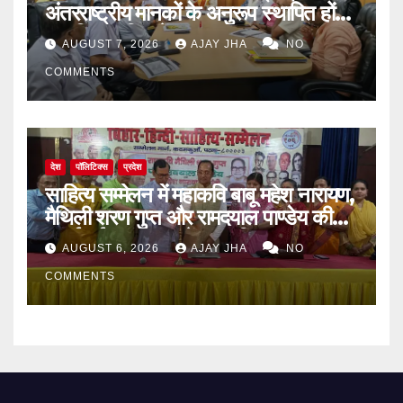
अंतरराष्ट्रीय मानकों के अनुरूप स्थापित होंगे
आधुनिक पॉपिंग सेंटर
AUGUST 7, 2026
AJAY JHA
NO
COMMENTS
देश
पॉलिटिक्स
प्रदेश
साहित्य सम्मेलन में महाकवि बाबू महेश नारायण,
मैथिली शरण गुप्त और रामदयाल पाण्डेय की
मनाई गई जयंती, 72वें जन्म-दिवस पर
AUGUST 6, 2026
AJAY JHA
NO
बिन्देश्वर गुप्ता हुए सम्मानित
COMMENTS