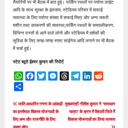
तैयारियों पर भी बैठक में बात हुई। पार्किंग स्थलों पर पर्याप्त लाईट
आदि के साथ सुरक्षा के इंतजाम, स्टेडियम परिसर में सफाई
व्यवस्था के लिए पर्याप्त संख्या में सफाई मित्र और अन्य जरूरी
मशीन तथा उपकरणों की व्यवस्था,पार्किंग स्थलों के समतलीकरण,
विभिन्न रास्तों से आने वाले लोगो और स्टेडियम में दर्शकों की
सुविधा के लिए जगह-जगह स्पष्ट साईनेज आदि लगाने पर भी बैठक
में चर्चा हुई।
स्टेट ब्यूरो ईश्वर कुमार की रिपोर्ट
W
F
T
M
T
T
Li
R
h
a
wi
e
hr
el
n
e
S
at
c
tt
ss
e
e
k
d
h
s
e
er
e
a
gr
e
di
ar
Post
जाति आधारित गणना के आंकड़ों
मुख्यमंत्री नीतीश कुमार ने ‘समाधान
A
b
n
d
a
dI
t
e
का इस्‍तेमाल विकास योजनाओं के
यात्रा’ के क्रम में वैशाली जिले में
navigation
p
o
g
s
m
n
लिए कम और राजनीति के लिए
विकास योजनाओं का लिया जायजा
ज्‍यादा होगा