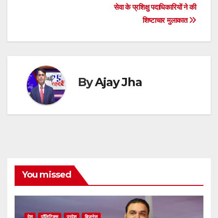
navigation
p
o
g
s
m
n
सेवा के प्रशिक्षु पदाधिकारियों ने की
शिष्टाचार मुलाकात
p
o
er
k
By
Ajay Jha
You missed
देश
पॉलिटिक्स
प्रदेश
बिजनेस