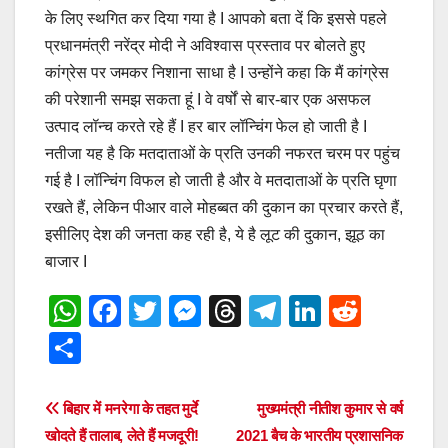
के लिए स्थगित कर दिया गया है I आपको बता दें कि इससे पहले
प्रधानमंत्री नरेंद्र मोदी ने अविश्वास प्रस्ताव पर बोलते हुए
कांग्रेस पर जमकर निशाना साधा है I उन्होंने कहा कि मैं कांग्रेस
की परेशानी समझ सकता हूं I वे वर्षों से बार-बार एक असफल
उत्पाद लॉन्च करते रहे हैं I हर बार लॉन्चिंग फेल हो जाती है I
नतीजा यह है कि मतदाताओं के प्रति उनकी नफरत चरम पर पहुंच
गई है I लॉन्चिंग विफल हो जाती है और वे मतदाताओं के प्रति घृणा
रखते हैं, लेकिन पीआर वाले मोहब्बत की दुकान का प्रचार करते हैं,
इसीलिए देश की जनता कह रही है, ये है लूट की दुकान, झूठ का
बाजार I
W
F
T
M
T
T
Li
R
h
a
wi
e
hr
el
n
e
S
at
c
tt
ss
e
e
k
d
h
s
e
er
e
a
gr
e
di
ar
Post
बिहार में मनरेगा के तहत मुर्दे
मुख्यमंत्री नीतीश कुमार से वर्ष
A
b
n
d
a
dI
t
e
खोदते हैं तालाब, लेते हैं मजदूरी!
2021 बैच के भारतीय प्रशासनिक