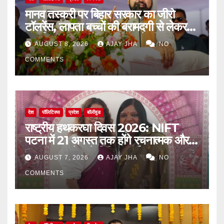
मानव तस्करी पर बिहार सरकार का जीरो
टॉलरेंस, लापता बच्चों की बरामदगी से लेकर
पुनर्वास तक पर जोर: सम्राट चौधरी
AUGUST 8, 2026
AJAY JHA
NO
COMMENTS
देश
पॉलिटिक्स
प्रदेश
बॉलीवुड
राष्ट्रीय हथकरघा दिवस 2026: NIFT
पटना में 21 अगस्त तक होंगे रचनात्मक और
जागरूकता से जुड़े विविध कार्यक्रम
AUGUST 7, 2026
AJAY JHA
NO
COMMENTS