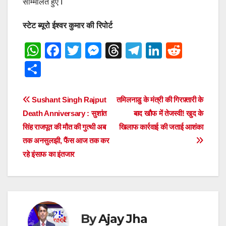
सम्मिलित हुए I
स्टेट ब्यूरो ईश्वर कुमार की रिपोर्ट
W
F
T
M
T
T
Li
R
h
a
wi
e
hr
el
n
e
S
at
c
tt
ss
e
e
k
d
h
s
e
er
e
a
gr
e
di
ar
Post
Sushant Singh Rajput
तमिलनाडु के मंत्री की गिरफ़्तारी के
A
b
n
d
a
dI
t
e
Death Anniversary : सुशांत
बाद खौफ में तेजस्वी! खुद के
navigation
p
o
g
s
m
n
सिंह राजपूत की मौत की गुत्थी अब
खिलाफ कार्रवाई की जताई आशंका
तक अनसुलझी, फैंस आज तक कर
p
o
er
रहे इंसाफ का इंतजार
k
By
Ajay Jha