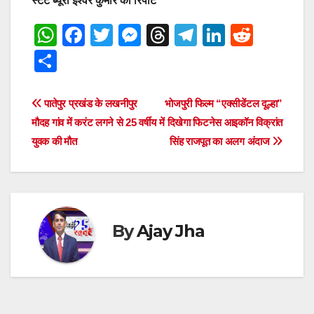
स्टेट ब्यूरो ईश्वर कुमार की रिपोर्ट
W
F
T
M
T
T
Li
R
h
a
wi
e
hr
el
n
e
S
at
c
tt
ss
e
e
k
d
h
s
e
er
e
a
gr
e
di
ar
Post
पातेपुर प्रखंड के लखनीपुर
भोजपुरी फिल्म “एक्सीडेंटल दूल्हा”
A
b
n
d
a
dI
t
e
मौदह गांव में करंट लगने से 25 वर्षीय
में दिखेगा फिटनेस आइकॉन विक्रांत
navigation
p
o
g
s
m
n
युवक की मौत
सिंह राजपूत का अलग अंदाज
p
o
er
k
By
Ajay Jha