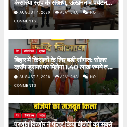
केसरिया स्तूप के संरक्षण, उत्खनन व पर्यटन
विकास के लिए बनेगी व्यापक कार्ययोजना
AUGUST 4, 2026
AJAY JHA
NO
COMMENTS
देश
पॉलिटिक्स
प्रदेश
बिहार में किसानों के लिए बड़ी सौगात: सोलर
क्रॉप ड्रायर पर मिलेगा 1.40 लाख रुपये तक
का अनुदान
AUGUST 3, 2026
AJAY JHA
NO
COMMENTS
देश
पॉलिटिक्स
प्रदेश
प्रशांत किशोर ने फतह किया बीजेपी का सबसे