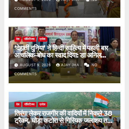
COMMENTS
देश
पॉलिटिक्स
प्रदेश
‘देहाती दुनिया’ ने हिन्दी साहित्य में पहली बार
आंचलिक-बोध का स्वाद दिया: डा अनिल
सुलभ
AUGUST 9, 2026
AJAY JHA
NO
COMMENTS
देश
पॉलिटिक्स
प्रदेश
तिरंगा लेकर राजगीर की वादियों में निकले 38
ट्रैकर, घोड़ा कटोरा से गिरियक जलाशय तक
गूंजा देशभक्ति का संदेश