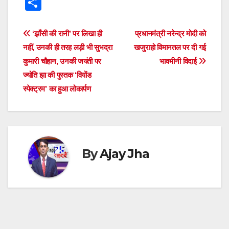
S
at
c
tt
ss
e
e
k
d
h
s
e
er
e
a
gr
e
di
ar
Post
‘झाँसी की रानी’ पर लिखा ही
प्रधानमंत्री नरेन्द्र मोदी को
A
b
n
d
a
dI
t
e
नहीं, उनकी ही तरह लड़ी भी सुभद्रा
खजुराहो विमानतल पर दी गई
navigation
p
o
g
s
m
n
कुमारी चौहान, उनकी जयंती पर
भावभीनी विदाई
ज्योति झा की पुस्तक ‘वियोंड
p
o
er
स्पेक्ट्रम’ का हुआ लोकार्पण
k
By
Ajay Jha