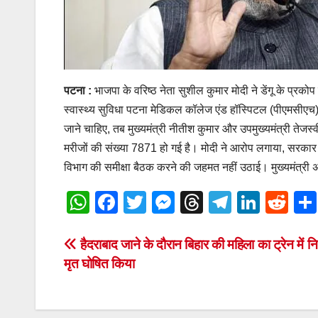
पटना :
भाजपा के वरिष्ठ नेता सुशील कुमार मोदी ने डेंगू के प्र
स्वास्थ्य सुविधा पटना मेडिकल कॉलेज एंड हॉस्पिटल (पीएमसीएच) के
जाने चाहिए, तब मुख्यमंत्री नीतीश कुमार और उपमुख्यमंत्री तेजस्
मरीजों की संख्या 7871 हो गई है। मोदी ने आरोप लगाया, सरकार ने 
विभाग की समीक्षा बैठक करने की जहमत नहीं उठाई। मुख्यमंत्री अपने 
W
F
T
M
T
T
Li
R
h
a
wi
e
hr
el
n
e
at
c
tt
ss
e
e
k
d
Post
हैदराबाद जाने के दौरान बिहार की महिला का ट्रेन में न
मृत घोषित किया
s
e
er
e
a
gr
e
di
navigation
A
b
n
d
a
dI
t
p
o
g
s
m
n