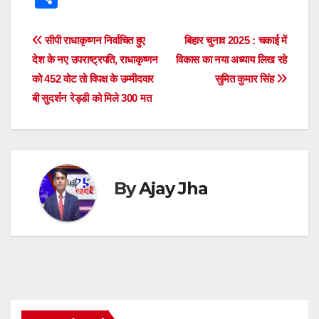
at
c
tt
ss
e
e
k
d
h
s
e
er
e
a
gr
e
di
ar
Post
सीपी राधाकृष्णन निर्वाचित हुए
बिहार चुनाव 2025 : चकाई में
A
b
n
d
a
dI
t
e
देश के नए उपराष्ट्रपति, राधाकृष्णन
विकास का नया अध्याय लिख रहे
navigation
p
o
g
s
m
n
को 452 वोट तो विपक्ष के उम्मीदवार
सुमित कुमार सिंह
बी सुदर्शन रेड्डी को मिले 300 मत
p
o
er
k
By
Ajay Jha