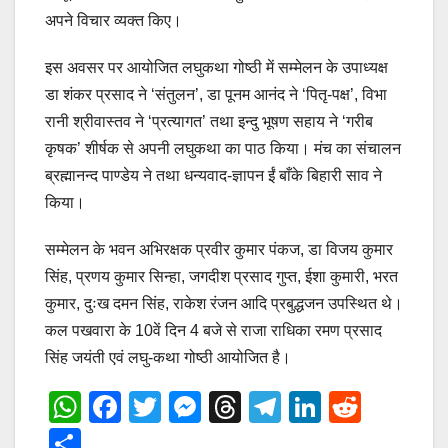
अपने विचार व्यक्त किए।
इस अवसर पर आयोजित लघुकथा गोष्ठी में सम्मेलन के उपाध्यक्ष
डा शंकर प्रसाद ने ‘संतुलन’, डा पूनम आनंद ने ‘पितृ-पक्ष’, विभा
रानी श्रीवास्तव ने ‘प्रत्यागत’ तथा इन्दु भूषण सहाय ने ‘गरीब
कृषक’ शीर्षक से अपनी लघुकथा का पाठ किया। मंच का संचालन
ब्रह्मानन्द पाण्डेय ने तथा धन्यवाद-ज्ञापन ईं बाँके बिहारी साव ने
किया।
सम्मेलन के भवन अभिरक्षक प्रवीर कुमार पंकज, डा विजय कुमार
सिंह, प्रणय कुमार सिन्हा, जगदीश प्रसाद गुप्त, ईशा कुमारी, भरत
कुमार, दुःख दमन सिंह, राकेश रंजन आदि प्रबुद्धजन उपस्थित थे।
कल पखवारा के 10वें दिन 4 बजे से राजा राधिका रमण प्रसाद
सिंह जयंती एवं लघु-कथा गोष्ठी आयोजित है।
W
F
T
M
T
T
Li
R
h
a
wi
e
hr
el
n
e
S