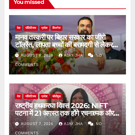
You missed
देश
पॉलिटिक्स
प्रदेश
बिजनेस
मानव तस्करी पर बिहार सरकार का जीरो
टॉलरेंस, लापता बच्चों की बरामदगी से लेकर
पुनर्वास तक पर जोर: सम्राट चौधरी
AUGUST 8, 2026
AJAY JHA
NO
COMMENTS
देश
पॉलिटिक्स
प्रदेश
बॉलीवुड
राष्ट्रीय हथकरघा दिवस 2026: NIFT
पटना में 21 अगस्त तक होंगे रचनात्मक और
जागरूकता से जुड़े विविध कार्यक्रम
AUGUST 7, 2026
AJAY JHA
NO
COMMENTS