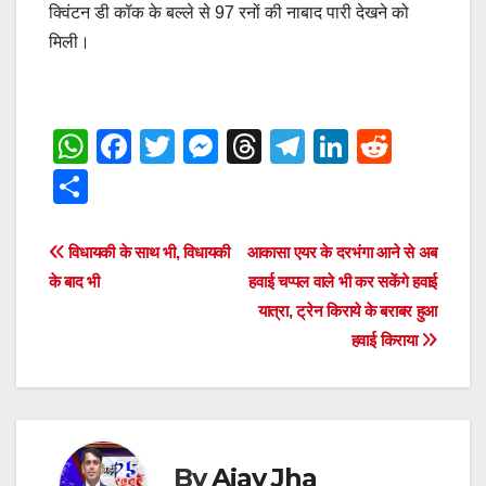
क्विंटन डी कॉक के बल्ले से 97 रनों की नाबाद पारी देखने को
मिली।
W
F
T
M
T
T
Li
R
h
a
wi
e
hr
el
n
e
S
at
c
tt
ss
e
e
k
d
h
s
e
er
e
a
gr
e
di
ar
Post
विधायकी के साथ भी, विधायकी
आकासा एयर के दरभंगा आने से अब
A
b
n
d
a
dI
t
e
के बाद भी
हवाई चप्पल वाले भी कर सकेंगे हवाई
navigation
p
o
g
s
m
n
यात्रा, ट्रेन किराये के बराबर हुआ
हवाई किराया
p
o
er
k
By
Ajay Jha