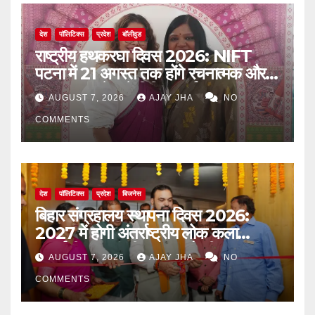
देश
पॉलिटिक्स
प्रदेश
बॉलीवुड
राष्ट्रीय हथकरघा दिवस 2026: NIFT
पटना में 21 अगस्त तक होंगे रचनात्मक और
जागरूकता से जुड़े विविध कार्यक्रम
AUGUST 7, 2026
AJAY JHA
NO
COMMENTS
देश
पॉलिटिक्स
प्रदेश
बिजनेस
बिहार संग्रहालय स्थापना दिवस 2026:
2027 में होगी अंतर्राष्ट्रीय लोक कला
प्रदर्शनी, मुख्यमंत्री सम्राट चौधरी का बड़ा
AUGUST 7, 2026
AJAY JHA
NO
ऐलान
COMMENTS