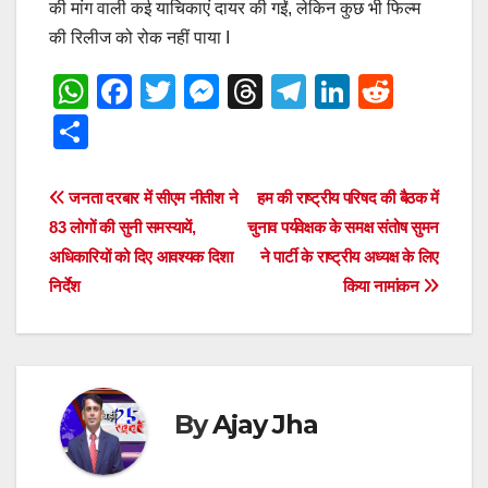
की मांग वाली कई याचिकाएं दायर की गईं, लेकिन कुछ भी फिल्म
की रिलीज को रोक नहीं पाया I
W
F
T
M
T
T
Li
R
h
a
wi
e
hr
el
n
e
S
at
c
tt
ss
e
e
k
d
h
s
e
er
e
a
gr
e
di
ar
Post
जनता दरबार में सीएम नीतीश ने
हम की राष्ट्रीय परिषद की बैठक में
A
b
n
d
a
dI
t
e
83 लोगों की सुनी समस्यायें,
चुनाव पर्यवेक्षक के समक्ष संतोष सुमन
navigation
p
o
g
s
m
n
अधिकारियों को दिए आवश्यक दिशा
ने पार्टी के राष्ट्रीय अध्यक्ष के लिए
निर्देश
किया नामांकन
p
o
er
k
By
Ajay Jha