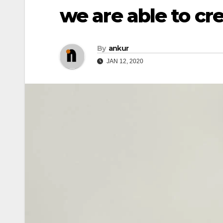
we are able to cr
By
ankur
JAN 12, 2020