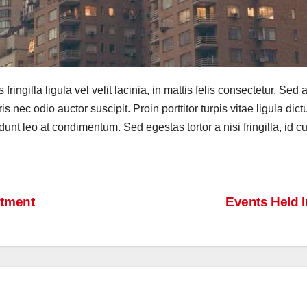
fringilla ligula vel velit lacinia, in mattis felis consectetur. Sed 
nec odio auctor suscipit. Proin porttitor turpis vitae ligula dict
idunt leo at condimentum. Sed egestas tortor a nisi fringilla, id 
S
h
ar
stment
Events Held 
e