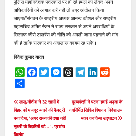
पुलिस महानिदेशक पत्रकारों पर हो रहे हमले को लेकर अपने
अधिकारियों को आगाह करें नहीं तो उग्र आंदोलन किया
जाएगा/”संगठन के राष्ट्रीय अध्यक्ष आनन्द कौशल और राष्ट्रीय
महासचिव अमित रंजन ने राज्य सरकार से अपने अपराधियों के
खिलाफ जीरो टालरेंस की नीति को अमली जामा पहनाने की मांग
की है ताकि सरकार का अखलाख कायम रह सके।
विवेक कुमार यादव
W
F
T
M
T
T
Li
R
h
a
wi
e
hr
el
n
e
S
at
c
tt
ss
e
e
k
d
h
s
e
er
e
a
gr
e
di
ar
Post
लालू-नीतीश ने 32 सालों में
मुख्यमंत्री ने पटना हवाई अड्डा के
A
b
n
d
a
dI
t
e
बिहार को मजदूर बनाने की फैक्ट्री
नवनिर्मित सिविल विमानन निदेशालय
navigation
p
o
g
s
m
n
बना दिया, ‘अगर राज्य की दशा नहीं
भवन का किया उद्घाटन
सुधरी तो बिहारियों को…’ : प्रशांत
p
o
er
किशोर