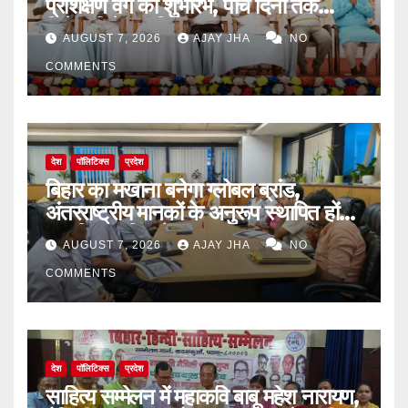
प्रशिक्षण वर्ग का शुभारंभ, पांच दिनों तक
मिलेगा विशेष प्रशिक्षण
AUGUST 7, 2026
AJAY JHA
NO
COMMENTS
देश
पॉलिटिक्स
प्रदेश
बिहार का मखाना बनेगा ग्लोबल ब्रांड,
अंतरराष्ट्रीय मानकों के अनुरूप स्थापित होंगे
आधुनिक पॉपिंग सेंटर
AUGUST 7, 2026
AJAY JHA
NO
COMMENTS
देश
पॉलिटिक्स
प्रदेश
साहित्य सम्मेलन में महाकवि बाबू महेश नारायण,