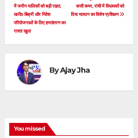
A
b
n
d
a
dI
t
e
में जमीन मालिकों को बड़ी राहत,
कसी कमर, रांची में विधायकों को
navigation
p
o
g
s
m
n
खरीद-बिक्री और निवेश
दिया मतदान का विशेष प्रशिक्षण
परियोजनाओं के लिए हस्तांतरण का
p
o
er
रास्ता खुला
k
By
Ajay Jha
You missed