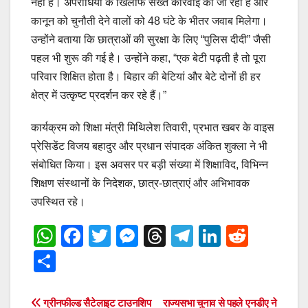
नहीं है। अपराधियों के खिलाफ सख्त कार्रवाई की जा रही है और
कानून को चुनौती देने वालों को 48 घंटे के भीतर जवाब मिलेगा।
उन्होंने बताया कि छात्राओं की सुरक्षा के लिए “पुलिस दीदी” जैसी
पहल भी शुरू की गई है। उन्होंने कहा, “एक बेटी पढ़ती है तो पूरा
परिवार शिक्षित होता है। बिहार की बेटियां और बेटे दोनों ही हर
क्षेत्र में उत्कृष्ट प्रदर्शन कर रहे हैं।”
कार्यक्रम को शिक्षा मंत्री मिथिलेश तिवारी, प्रभात खबर के वाइस
प्रेसिडेंट विजय बहादुर और प्रधान संपादक अंकित शुक्ला ने भी
संबोधित किया। इस अवसर पर बड़ी संख्या में शिक्षाविद, विभिन्न
शिक्षण संस्थानों के निदेशक, छात्र-छात्राएं और अभिभावक
उपस्थित रहे।
W
F
T
M
T
T
Li
R
h
a
wi
e
hr
el
n
e
S
at
c
tt
ss
e
e
k
d
h
s
e
er
e
a
gr
e
di
ar
Post
ग्रीनफील्ड सैटेलाइट टाउनशिप
राज्यसभा चुनाव से पहले एनडीए ने