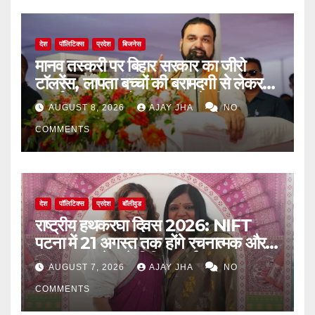
देश
पॉलिटिक्स
प्रदेश
बिजनेस
मानव तस्करी पर बिहार सरकार का जीरो
टॉलरेंस, लापता बच्चों की बरामदगी से लेकर
पुनर्वास तक पर जोर: सम्राट चौधरी
AUGUST 8, 2026
AJAY JHA
NO
COMMENTS
देश
पॉलिटिक्स
प्रदेश
बॉलीवुड
राष्ट्रीय हथकरघा दिवस 2026: NIFT
पटना में 21 अगस्त तक होंगे रचनात्मक और
जागरूकता से जुड़े विविध कार्यक्रम
AUGUST 7, 2026
AJAY JHA
NO
COMMENTS