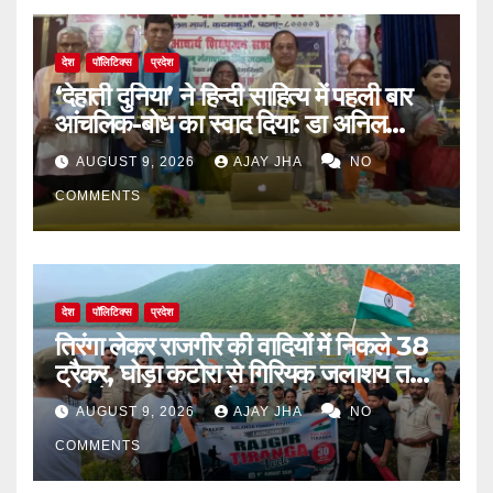
देश
पॉलिटिक्स
प्रदेश
‘देहाती दुनिया’ ने हिन्दी साहित्य में पहली बार
आंचलिक-बोध का स्वाद दिया: डा अनिल
सुलभ
AUGUST 9, 2026
AJAY JHA
NO
COMMENTS
देश
पॉलिटिक्स
प्रदेश
तिरंगा लेकर राजगीर की वादियों में निकले 38
ट्रैकर, घोड़ा कटोरा से गिरियक जलाशय तक
गूंजा देशभक्ति का संदेश
AUGUST 9, 2026
AJAY JHA
NO
COMMENTS