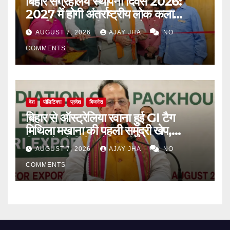
बिहार संग्रहालय स्थापना दिवस 2026:
2027 में होगी अंतर्राष्ट्रीय लोक कला
प्रदर्शनी, मुख्यमंत्री सम्राट चौधरी का बड़ा
AUGUST 7, 2026
AJAY JHA
NO
ऐलान
COMMENTS
देश
पॉलिटिक्स
प्रदेश
बिजनेस
बिहार से ऑस्ट्रेलिया रवाना हुई GI टैग
मिथिला मखाना की पहली समुद्री खेप,
किसानों को मिलेगा वैश्विक बाजार
AUGUST 7, 2026
AJAY JHA
NO
COMMENTS