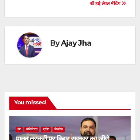
navigation
p
o
g
s
m
n
की हाई लेवल मीटिंग
p
o
er
k
By
Ajay Jha
You missed
देश
पॉलिटिक्स
प्रदेश
बिजनेस
मानव तस्करी पर बिहार सरकार का जीरो