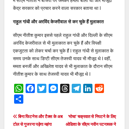
में सीएम नीतीश ने बीजेपी पर जमकर हमला बोला था और मौजूदा
केंद्र सरकार को प्रचार करने वाला सरकार बताया था I
राहुल गांधी और अरविंद केजरीवाल से कर चुके हैं मुलाकात
सीएम नीतीश कुमार इससे पहले राहुल गांधी और दिल्ली के सीएम
अरविंद केजरीवाल से भी मुलाकात कर चुके हैं और विपक्षी
एकजुटता को लेकर चर्चा कर चुके हैं I राहुल गांधी से मुलाकात के
समय उनके साथ डिप्टी सीएम तेजस्वी यादव भी मौजूद थे I वहीं,
ममता बनर्जी और अखिलेश यादव से भी मुलाकात के दौरान सीएम
नीतीश कुमार के साथ तेजस्वी यादव भी मौजूद थे I
W
F
T
M
T
T
Li
R
h
a
wi
e
hr
el
n
e
S
at
c
tt
ss
e
e
k
d
h
s
e
er
e
a
gr
e
di
ar
Post
बिना फिटनेस और टैक्स के अब
‘मोचा’ चक्रवात से निपटने के लिए
A
b
n
d
a
dI
t
e
टोल से गुजरना पड़ेगा महंगा
ओडिशा के सीएम नवीन पटनायक ने