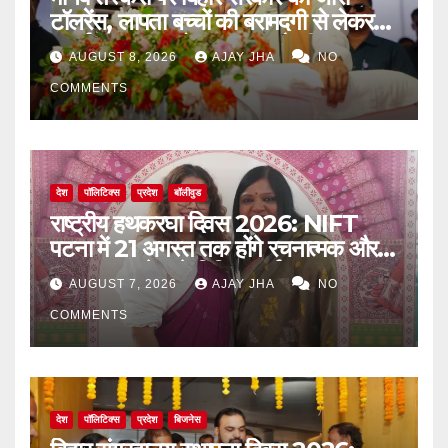
टॉलरेंस, लापता बच्चों की बरामदगी से लेकर
पुनर्वास तक पर जोर: सम्राट चौधरी
AUGUST 8, 2026
AJAY JHA
NO
COMMENTS
देश
पॉलिटिक्स
प्रदेश
बॉलीवुड
राष्ट्रीय हथकरघा दिवस 2026: NIFT
पटना में 21 अगस्त तक होंगे रचनात्मक और
जागरूकता से जुड़े विविध कार्यक्रम
AUGUST 7, 2026
AJAY JHA
NO
COMMENTS
देश
पॉलिटिक्स
प्रदेश
बिजनेस