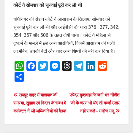
कोर्ट ने सोमवार को सुनवाई पूरी कर ली थी
गांधीनगर की सेशन कोर्ट ने आसाराम के खिलाफ सोमवार को
सुनवाई पूरी कर ली थी और आईपीसी की धारा 376 , 377, 342,
354, 357 और 506 के तहत दोषी पाया। कोर्ट ने महिला से
दुष्कर्म के मामले में छह अन्य आरोपियों, जिनमें आसाराम की पत्नी
लक्ष्मीबेन, उनकी बेटी और चार अन्य शिष्यों को बरी कर दिया है।
W
F
T
M
T
T
Li
R
h
a
wi
e
hr
el
n
e
S
at
c
tt
ss
e
e
k
d
h
s
e
er
e
a
gr
e
di
ar
Post
रायपुर शहर में यातायात की
उपेंद्र कुशवाहा जिन्दगी भर नीतीश
A
b
n
d
a
dI
t
e
समस्या, सुझाव एवं निदान के संबंध में
जी के चरण भी धोए तो कर्जा उतार
navigation
p
o
g
s
m
n
कलेक्टर ने ली अधिकारियों की बैठक
नही सकते – मनोज मनु
p
o
er
k