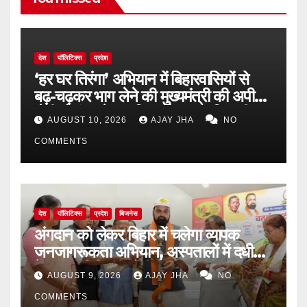
देश
पॉलिटिक्स
प्रदेश
‘हर घर तिरंगा’ अभियान में बिहारवासियों से
बढ़-चढ़कर भाग लेने की मुख्यमंत्री की अपील,
जेपी गोलंबर से कारगिल चौक तक निकली
AUGUST 10, 2026
AJAY JHA
NO
भव्य तिरंगा यात्रा
COMMENTS
देश
पॉलिटिक्स
प्रदेश
बिजनेस
अंगदान को लेकर बिहार में चलेगा व्यापक
जनजागरूकता अभियान, अस्पतालों में दधीचि
देहदान समिति की होगी भागीदारी
AUGUST 9, 2026
AJAY JHA
NO
COMMENTS