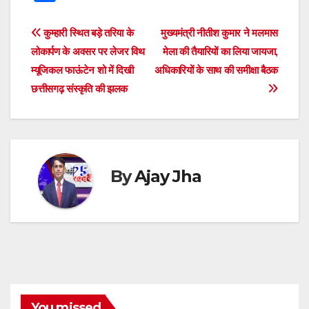
at
c
tt
ss
e
e
k
d
h
s
e
er
e
a
gr
e
di
ar
Post
कुम्हारी स्थित बड़े तरिया के
मुख्यमंत्री नीतीश कुमार ने मलमास
A
b
n
d
a
dI
t
e
लोकार्पण के अवसर पर लेजर विथ
मेला की तैयारियों का लिया जायजा,
navigation
p
o
g
s
m
n
म्यूजिकल फाऊंटेन शो में दिखी
अधिकारियों के साथ की समीक्षा बैठक
छत्तीसगढ़ संस्कृति की झलक
p
o
er
k
By
Ajay Jha
You missed