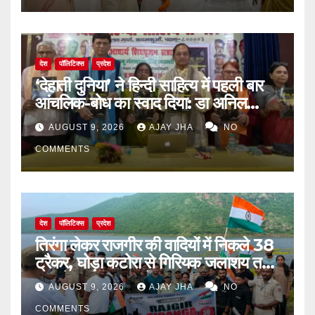
देश
पॉलिटिक्स
प्रदेश
‘देहाती दुनिया’ ने हिन्दी साहित्य में पहली बार
आंचलिक-बोध का स्वाद दिया: डा अनिल
सुलभ
AUGUST 9, 2026
AJAY JHA
NO
COMMENTS
देश
पॉलिटिक्स
प्रदेश
तिरंगा लेकर राजगीर की वादियों में निकले 38
ट्रैकर, घोड़ा कटोरा से गिरियक जलाशय तक
गूंजा देशभक्ति का संदेश
AUGUST 9, 2026
AJAY JHA
NO
COMMENTS