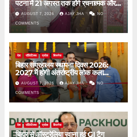
पटना में 21 अगस्त तक होंगे रचनात्मक और
जागरूकता से जुड़े विविध कार्यक्रम
AUGUST 7, 2026
AJAY JHA
NO
COMMENTS
देश
पॉलिटिक्स
प्रदेश
बिजनेस
बिहार संग्रहालय स्थापना दिवस 2026:
2027 में होगी अंतर्राष्ट्रीय लोक कला
प्रदर्शनी, मुख्यमंत्री सम्राट चौधरी का बड़ा
AUGUST 7, 2026
AJAY JHA
NO
ऐलान
COMMENTS
देश
पॉलिटिक्स
प्रदेश
बिजनेस
बिहार से ऑस्ट्रेलिया रवाना हुई GI टैग