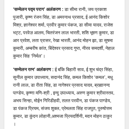
‘सम्मेलन पद्म पराग’ अलंकरण :
डा सीमा रानी, जय प्रकाश
पुजारी, कृष्ण रंजन सिंह, डा अमरनाथ प्रसाद, ई आनंद किशोर
मिश्र, ज्ञानेश्वर शर्मा, प्रवीर कुमार पंकज, डा सीमा यादव, राजेश
भट्ट, परवेज़ आलम, चितरंजन लाल भारती, शशि भूषण कुमार, डा
आर प्रवेश, लता प्रासर, रेखा भारती, आनंद मोहन झा, डा सुषमा
कुमारी, अम्बरीष कांत, बिंदेश्वर प्रसाद गुप्त, नीरव समदर्शी, नेहाल
कुमार सिंह ‘निर्मल’।
‘सम्मेलन रत्न’ अलंकरण :
ई बाँके बिहारी साव, ई शुभ चंद्र सिंहा,
सुनील कुमार उपाध्याय, सदानंद सिंह, कमल किशोर ‘कमल’, मधु
रानी लाल, डा रीता सिंह, डा नागेश्वर प्रसाद यादव, ब्रह्मानन्द
पाण्डेय, कृष्णा मणि-श्री , इन्दु उपाध्याय, अरुण कुमार श्रीवास्तव,
अभय सिन्हा, मोईन गिरिडीहवी, तलत परवीन, डा पंकज पाण्डेय,
डा पंकज प्रियम, संजय शुक्ल, प्रेमलता सिंह राजपुत, पुरुषोत्तम
कुमार, डा कुंदन लोहानी,अश्मजा प्रियदर्शिनी, मदन मोहन ठाकुर
।