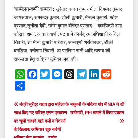
‘सम्मेलन-कर्मी’ सम्मान :
सूबेदार नन्दन कुमार मीत, दिगम्बर कुमार
जायसवाल, अमरेन्द्र कुमार, डौली कुमारी, मेनका कुमारी, महेश
प्रसाद,सुनीता देवी, उमेश कुमार वीरेंद्र प्रसाद । कवयित्री शमा
कौसर ‘शमा’, आकाशवाणी, पटना में कार्यक्रम अधिशासी अनिल
तिवारी, डा मीना कुमारी परिहार, अन्नपूर्णा श्रीवास्तव, डौली
बगड़िया, मनोरमा तिवारी, डा प्रतिभा रानी आदि उत्सव की
सफलता हेतु सक्रिए भूमिका अदा की।
W
F
T
M
T
T
Li
R
h
a
wi
e
hr
el
n
e
S
at
c
tt
ss
e
e
k
d
h
s
e
er
e
a
gr
e
di
ar
Post
मंत्री सुरेंद्र यादव द्वारा महिला के
मधुबनी के मकिया गांव में NIA ने की
A
b
n
d
a
dI
t
e
साथ किए गए चरित्र हनन प्रकरण
छापेमारी, PFI मामले में लिया एक्शन
navigation
p
o
g
s
m
n
पर चुप्पी साधने वाले दलों व नेताओं
के खिलाफ अभियान शुरु करेगी
p
o
er
क्षत्रिय सेवा महासंघ – राठौर