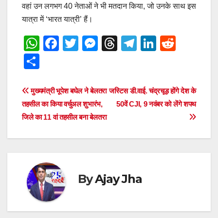
वहां उन लगभग 40 नेताओं ने भी मतदान किया, जो उनके साथ इस
यात्रा में ‘भारत यात्री’ हैं।
W
F
T
M
T
T
Li
R
h
a
wi
e
hr
el
n
e
S
at
c
tt
ss
e
e
k
d
h
s
e
er
e
a
gr
e
di
ar
Post
मुख्यमंत्री भूपेश बघेल ने बेलतरा
जस्टिस डी.वाई. चंद्रचूड़ होंगे देश के
A
b
n
d
a
dI
t
e
तहसील का किया वर्चुअल शुभारंभ,
50वें CJI, 9 नवंबर को लेंगे शपथ
navigation
p
o
g
s
m
n
जिले का 11 वां तहसील बना बेलतरा
p
o
er
k
By
Ajay Jha