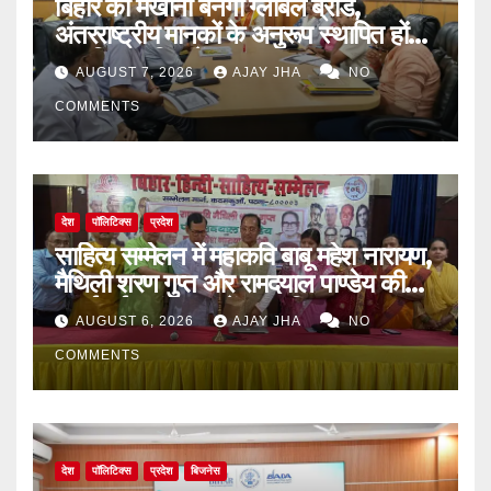
बिहार का मखाना बनेगा ग्लोबल ब्रांड,
अंतरराष्ट्रीय मानकों के अनुरूप स्थापित होंगे
आधुनिक पॉपिंग सेंटर
AUGUST 7, 2026
AJAY JHA
NO
COMMENTS
देश
पॉलिटिक्स
प्रदेश
साहित्य सम्मेलन में महाकवि बाबू महेश नारायण,
मैथिली शरण गुप्त और रामदयाल पाण्डेय की
मनाई गई जयंती, 72वें जन्म-दिवस पर
AUGUST 6, 2026
AJAY JHA
NO
बिन्देश्वर गुप्ता हुए सम्मानित
COMMENTS
देश
पॉलिटिक्स
प्रदेश
बिजनेस