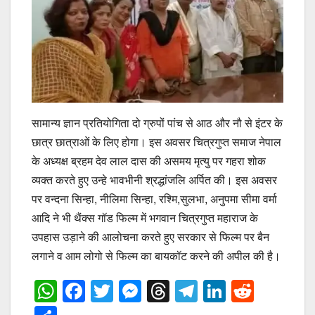
सामान्य ज्ञान प्रतियोगिता दो ग्रुपों पांच से आठ और नौ से इंटर के
छात्र छात्राओं के लिए होगा। इस अवसर चित्रगुप्त समाज नेपाल
के अध्यक्ष ब्रहम देव लाल दास की असमय मृत्यु पर गहरा शोक
व्यक्त करते हुए उन्हे भावभीनी श्रद्धांजलि अर्पित की। इस अवसर
पर वन्दना सिन्हा, नीलिमा सिन्हा, रश्मि,सुलभा, अनुपमा सीमा वर्मा
आदि ने भी थैंक्स गॉड फिल्म में भगवान चित्रगुप्त महाराज के
उपहास उड़ाने की आलोचना करते हुए सरकार से फिल्म पर बैन
लगाने व आम लोगो से फिल्म का बायकॉट करने की अपील की है।
W
F
T
M
T
T
Li
R
h
a
wi
e
hr
el
n
e