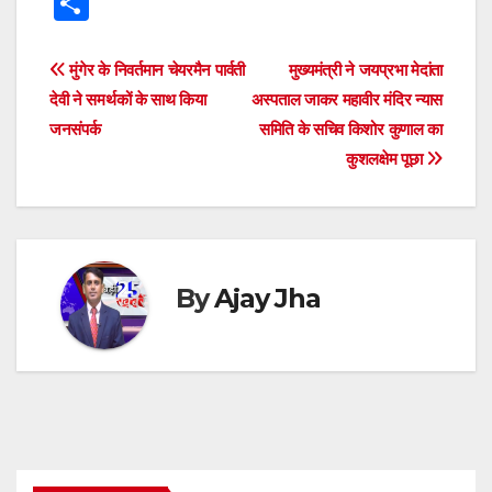
S
at
c
tt
ss
e
e
k
d
h
s
e
er
e
a
gr
e
di
ar
Post
मुंगेर के निवर्तमान चेयरमैन पार्वती
मुख्यमंत्री ने जयप्रभा मेदांता
A
b
n
d
a
dI
t
e
देवी ने समर्थकों के साथ किया
अस्पताल जाकर महावीर मंदिर न्यास
navigation
p
o
g
s
m
n
जनसंपर्क
समिति के सचिव किशोर कुणाल का
कुशलक्षेम पूछा
p
o
er
k
By
Ajay Jha