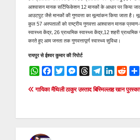
आश्वासन मानक सर्टिफिकेशन 12 मानकों के आधार पर किया जाता है। इ
आउटपुट जैसे मानकों की गुणवत्ता का मूल्यांकन किया जाता है। मूल्य
कुल 57 अस्पतालों को राष्ट्रीय गुणवत्ता आश्वासन मानक प्रमाण-
स्वास्थ्य केंद्र, 26 प्राथमिक स्वास्थ्य केंद्र,12 शहरी प्राथमिक 
करते हुए आम जनता तक गुणवत्तापूर्ण स्वास्थ्य सुविधा।
रायपुर से ईश्वर कुमार की रिपोर्ट
W
F
T
M
T
T
Li
R
h
a
wi
e
hr
el
n
e
at
c
tt
ss
e
e
k
d
Post
गायिका मैथिली ठाकुर उस्ताद बिस्मिल्लाह खान पुरस्कार
s
e
er
e
a
gr
e
di
navigation
A
b
n
d
a
dI
t
p
o
g
s
m
n
p
o
er