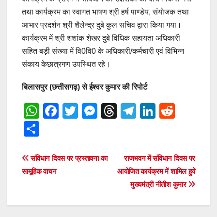
तथा कार्यक्रम का स्वागत भाषण श्री हर्ष पाण्डेय, संयोजक तथा
आभार प्रदर्शन श्री शैलेन्द्र दुबे कुल सचिव द्वारा किया गया।
कार्यक्रम में श्री शशांक शेखर दुबे विधिक सहायता अधिकारी
सहित बड़ी संख्या में वि0वि0 के अधिकारी/कर्मचारी एवं विभिन्न
संकाय केछात्रगण उपस्थित रहे।
बिलासपुर (छत्तीसगढ़) से ईश्वर कुमार की रिपोर्ट
W
F
T
M
T
T
Li
R
h
a
wi
e
hr
el
n
e
S
at
c
tt
ss
e
e
k
d
h
s
e
er
e
a
gr
e
di
ar
Post
संविधान दिवस पर प्रस्तावना का
राजभवन में संविधान दिवस पर
A
b
n
d
a
dI
t
e
सामूहिक वाचन
आयोजित कार्यक्रम में शामिल हुये
navigation
p
o
g
s
m
n
मुख्यमंत्री नीतीश कुमार
p
o
er