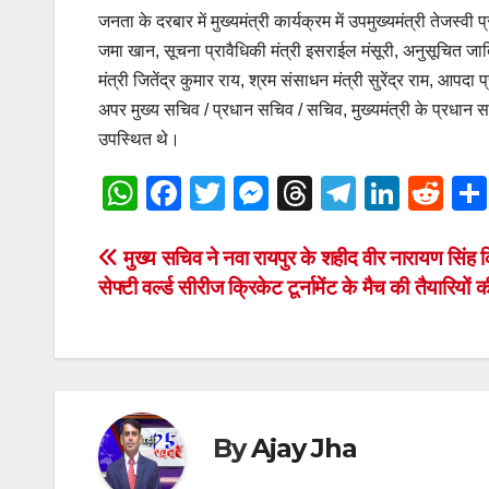
जनता के दरबार में मुख्यमंत्री कार्यक्रम में उपमुख्यमंत्री तेजस्
जमा खान, सूचना प्रावैधिकी मंत्री इसराईल मंसूरी, अनुसूचित जाति
मंत्री जितेंद्र कुमार राय, श्रम संसाधन मंत्री सुरेंद्र राम, आ
अपर मुख्य सचिव / प्रधान सचिव / सचिव, मुख्यमंत्री के प्रधान 
उपस्थित थे।
W
F
T
M
T
T
Li
R
h
a
wi
e
hr
el
n
e
at
c
tt
ss
e
e
k
d
Post
मुख्य सचिव ने नवा रायपुर के शहीद वीर नारायण सिंह क्र
सेफ्टी वर्ल्ड सीरीज क्रिकेट टूर्नामेंट के मैच की तैयारियों 
s
e
er
e
a
gr
e
di
navigation
A
b
n
d
a
dI
t
p
o
g
s
m
n
p
o
er
k
By
Ajay Jha