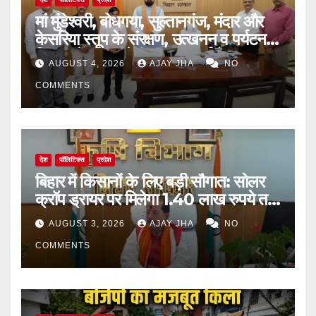
मां मुंडेश्वरी, बोधगया, सुल्तानगंज, मंदार और
केसरिया स्तूप के संरक्षण, उत्खनन व पर्यटन
विकास के लिए बनेगी व्यापक कार्ययोजना
AUGUST 4, 2026
AJAY JHA
NO
COMMENTS
देश
पॉलिटिक्स
प्रदेश
बिहार में किसानों के लिए बड़ी सौगात: सोलर
क्रॉप ड्रायर पर मिलेगा 1.40 लाख रुपये तक
का अनुदान
AUGUST 3, 2026
AJAY JHA
NO
COMMENTS