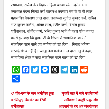
उपाध्यक्ष, राजेश कंठ बिहार महिला अध्य्क्ष श्वेता श्रीवास्तव
उपाध्यक्ष वंदना सिन्हा कर्ण कायस्थ कल्याण मंच के के बी लाल,
महासचिव बैधनाथ लाल दास, उपाध्यक्ष सुनील कुमार कर्ण, सचिव
राज कुमार दिलीप, अमित लाभ, रंजीत कर्ण, विनीत कुमार
श्रीवास्तव, संजीत कर्ण, अमित कुमार आदि ने गहरा शोक व्यक्त
करते हुए कहा कि कुमर जी के निधन से सामाजिक कार्य मे
संकल्पित रहने वाले एक व्यक्ति को खो दिया। निकट भविष्य
भरपाई संभव नहीं है। जदयू नेता मनोज लाल दास मनु ने कहा,
सामाजिक क्षेत्र में सदा संकल्पित रहने बाला को खो दिया।
W
F
T
M
T
T
Li
R
h
a
wi
e
hr
el
n
e
S
at
c
tt
ss
e
e
k
d
h
s
e
er
e
a
gr
e
di
ar
Post
गीत-नृत्य के साथ आयोजित हुआ
चुनावी साल में साधे गए सियासी
A
b
n
d
a
dI
t
e
पाटलिपुत्र विद्यापीठ का 17वाँ
समीकरण? कर्पूरी ठाकुर और
navigation
p
o
g
s
m
n
वार्षिकोत्सव
आडवाणी के बाद अब चौधरी चरण