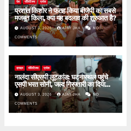
देश
पॉलिटिक्स
प्रदेश
प्रशांत किशोर ने फतह किया बीजेपी का सबसे
मजबूत किला, क्या यह बदलाव की शुरुआत है?
AUGUST 3, 2026
AJAY JHA
NO
COMMENTS
क्राइम
पॉलिटिक्स
प्रदेश
नालंदा सीएसपी लूटकांड: घटनास्थल पहुंचे
एसपी भरत सोनी, जल्द गिरफ्तारी का दिया
निर्देश
AUGUST 3, 2026
AJAY JHA
NO
COMMENTS