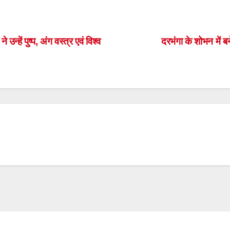
S
h
ar
न्हें पुष्प, अंग वस्त्र एवं विश्व
दरभंगा के शोभन में ब
e