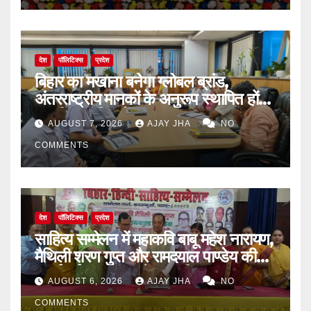
देश
पॉलिटिक्स
प्रदेश
बिहार का मखाना बनेगा ग्लोबल ब्रांड,
अंतरराष्ट्रीय मानकों के अनुरूप स्थापित होंगे
आधुनिक पॉपिंग सेंटर
AUGUST 7, 2026
AJAY JHA
NO
COMMENTS
देश
पॉलिटिक्स
प्रदेश
साहित्य सम्मेलन में महाकवि बाबू महेश नारायण,
मैथिली शरण गुप्त और रामदयाल पाण्डेय की
मनाई गई जयंती, 72वें जन्म-दिवस पर
AUGUST 6, 2026
AJAY JHA
NO
बिन्देश्वर गुप्ता हुए सम्मानित
COMMENTS