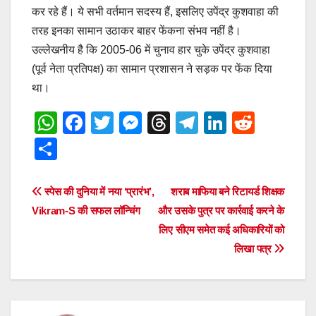
कर रहे हैं। ये सभी वर्तमान सदस्‍य हैं, इसलिए उपेंद्र कुशवाहा की
तरह इनका सामान उठाकर बाहर फेंकना संभव नहीं है।
उल्‍लेखनीय है कि 2005-06 में चुनाव हार चुके उपेंद्र कुशवाहा
(पूर्व नेता प्रतिपक्ष) का सामान प्रशासन ने सड़क पर फेंक दिया
था।
W
F
T
M
T
T
Li
R
h
a
wi
e
hr
el
n
e
S
at
c
tt
ss
e
e
k
d
h
s
e
er
e
a
gr
e
di
ar
Post
स्पेस की दुनिया में नया ‘प्रारंभ’,
शराब माफिया बने रिटायर्ड शिक्षक
A
b
n
d
a
dI
t
e
Vikram-S की सफल लॉन्चिंग
और उसके पुत्र पर कार्रवाई करने के
navigation
p
o
g
s
m
n
लिए सीएम समेत कई अधिकारियों को
लिखा पत्र
p
o
er
k