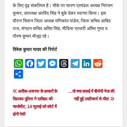
के लिए दृढ़ संकल्पित है। मौके पर सारण प्रमंडल अध्यक्ष निरंजन
कुमार, उपाध्यक्ष अरविंद सिंह ने बुके देकर स्वागत किया। इस
दौरान सिवान जिला अध्यक्ष मणिकांत पांडेय, जिला सचिव आबिद
राज, संगठन सचिव अमित सिंह, मीडिया प्रभारी अमित गुप्ता व
पौरुष कुमार मौजूद रहे।
विवेक कुमार यादव की रिपोर्ट
W
F
T
M
T
T
Li
R
h
a
wi
e
hr
el
n
e
S
at
c
tt
ss
e
e
k
d
h
s
e
er
e
a
gr
e
di
ar
Post
अतीक-अशरफ के हत्यारों के
…तो क्या वाकई में बीजेपी नेता की
A
b
n
d
a
dI
t
e
खिलाफ पुलिस ने दाखिल की
नहीं हुई लाठीचार्ज से मौत!
navigation
p
o
g
s
m
n
चार्जशीट, 14 जुलाई को कोर्ट में
होगी पेशी
p
o
er
k