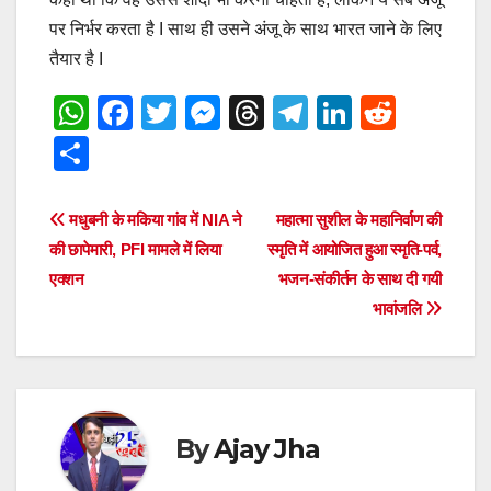
पर निर्भर करता है I साथ ही उसने अंजू के साथ भारत जाने के लिए
तैयार है I
W
F
T
M
T
T
Li
R
h
a
wi
e
hr
el
n
e
S
at
c
tt
ss
e
e
k
d
h
s
e
er
e
a
gr
e
di
ar
Post
मधुबनी के मकिया गांव में NIA ने
महात्मा सुशील के महानिर्वाण की
A
b
n
d
a
dI
t
e
की छापेमारी, PFI मामले में लिया
स्मृति में आयोजित हुआ स्मृति-पर्व,
navigation
p
o
g
s
m
n
एक्शन
भजन-संकीर्तन के साथ दी गयी
भावांजलि
p
o
er
k
By
Ajay Jha