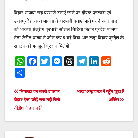
बिहार भाजपा सह प्रभारी बनाएं जाने पर दीपक प्रकाश एवं
उत्तरप्रदेश राज्य भाजपा के प्रभारी बनाएं जाने पर बैजयंत पांड़ा
को भाजपा क्षेत्रीय प्रभारी सोशल मिडिया बिहार प्रदेश भाजपा
नेता रंजीत यादव ने फोन कर बधाई दिया और कहा बिहार प्रदेश के
संगठन को मजबूती प्रदान मिलेगी |
W
F
T
M
T
T
Li
R
h
a
wi
e
hr
el
n
e
S
at
c
tt
ss
e
e
k
d
h
s
e
er
e
a
gr
e
di
ar
Post
सियासत का सबसे दगाबाज
भारत अमृतकाल में पहुँच चुका है
A
b
n
d
a
dI
t
e
चेहरा! ऐसा कोई सगा नहीं जिसे
:अर्जित
navigation
p
o
g
s
m
n
नीतीश ने ठगा नहीं
p
o
er
k