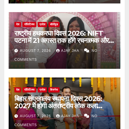
देश
पॉलिटिक्स
प्रदेश
बॉलीवुड
राष्ट्रीय हथकरघा दिवस 2026: NIFT
पटना में 21 अगस्त तक होंगे रचनात्मक और
जागरूकता से जुड़े विविध कार्यक्रम
AUGUST 7, 2026
AJAY JHA
NO
COMMENTS
देश
पॉलिटिक्स
प्रदेश
बिजनेस
बिहार संग्रहालय स्थापना दिवस 2026:
2027 में होगी अंतर्राष्ट्रीय लोक कला
प्रदर्शनी, मुख्यमंत्री सम्राट चौधरी का बड़ा
AUGUST 7, 2026
AJAY JHA
NO
ऐलान
COMMENTS